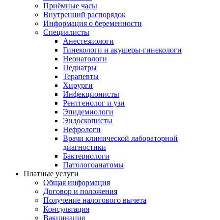
Приёмные часы
Внутренний распорядок
Информация о беременности
Специалисты
Анестезиологи
Гинекологи и акушеры-гинекологи
Неонатологи
Педиатры
Терапевты
Хирурги
Инфекционисты
Рентгенолог и узи
Эпидемиологи
Эндоскописты
Нефрологи
Врачи клинической лабораторной
диагностики
Бактериологи
Патологоанатомы
Платные услуги
Общая информация
Договор и положения
Получение налогового вычета
Консультация
Вакцинация