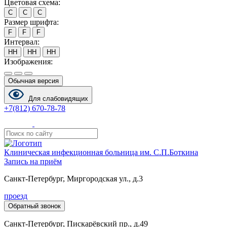
Цветовая схема:
С
С
С
Размер шрифта:
F
F
F
Интервал:
HH
HH
HH
Изображения:
Обычная версия
Для слабовидящих
+7(812) 670-78-78
Клиническая инфекционная больница им. С.П.Боткина
Запись
на приём
Санкт-Петербург, Миргородская ул., д.3
проезд
Обратный звонок
Санкт-Петербург, Пискарёвский пр., д.49